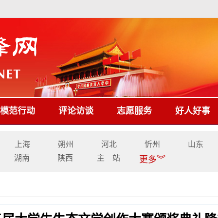
模范行动
评论访谈
志愿服务
好人好事
上海
朔州
河北
忻州
山东
湖南
陕西
主 站
更多︾