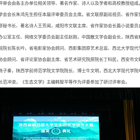
评审会由各主办单位相关领导、著名作家、诗人以及学者和高校教授组成
学会会长朱鸿先生担任本届评审委员会主席。省文联原副巡视员、省作家
原秘书长、著名诗人王芳闻，咸阳市文联主席、省作家协会长篇小说委员
办公室主任、网络文学委员会副主任赵刚，中国散文学会副会长，陕西省
院院长陈长吟，省电影家协会顾问、西影集团原艺术总监、西北大学现代
协会顾问、省评论家协会副主席、省艺术研究院原院长丁科民，西安市文
商子秦，陕西学前师范学院文学院院长、博士牛文明，西北大学现代学院
长范冲浪，《生态文学》主编韩智平等作为评委参加了研讨评审会。