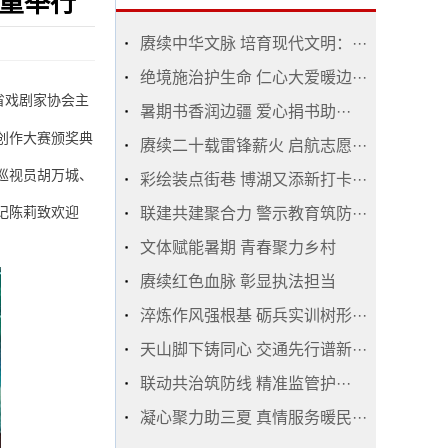
重举行
赓续中华文脉 培育现代文明：···
绝境施治护生命 仁心大爱暖边···
省戏剧家协会主
暑期书香润边疆 爱心捐书助···
创作大赛颁奖典
赓续二十载雷锋薪火 启航志愿···
巡视员胡万城、
彩绘装点街巷 博湖又添新打卡···
记陈莉致欢迎
联建共建聚合力 警示教育筑防···
文体赋能暑期 青春聚力乡村
赓续红色血脉 彰显执法担当
淬炼作风强根基 砺兵实训树形···
天山脚下铸同心 交通先行谱新···
联动共治筑防线 精准监管护···
凝心聚力助三夏 真情服务暖民···