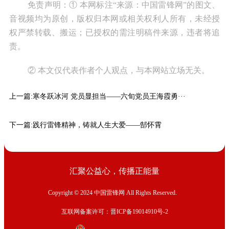
免责声明：① 本网标注“来源：中国雷锋网”的图文、
音视频均为原创，版权归本网或相关权利人所有，未经授
权严禁转载、搬运；已授权的需注明稿件来源，违者将追
责。
② 本文仅代表作者个人观点，与本网站立场无关。
上一篇:
寒冬跃冰河 党员显担当——六旬党员王海霞勇···
下一篇:
践行雷锋精神，铸就人生大爱——郜怀霄
汇聚公益心，传播正能量
Copyright © 2024 中国雷锋网 All Rights Reserved.
互联网备案许可：晋ICP备19014910号-2